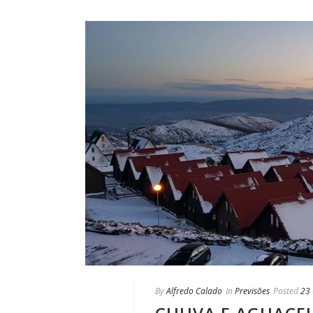
By
Alfredo Calado
In
Previsões
Posted
23