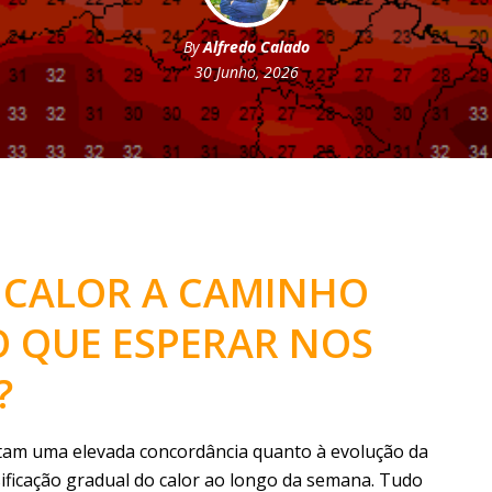
By
Alfredo Calado
30 Junho, 2026
 CALOR A CAMINHO
O QUE ESPERAR NOS
?
am uma elevada concordância quanto à evolução da
ificação gradual do calor ao longo da semana. Tudo