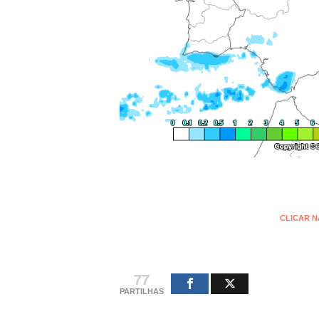
CLICAR 
77
PARTILHAS