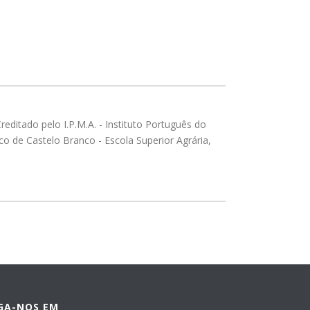
ditado pelo I.P.M.A. - Instituto Português do
o de Castelo Branco - Escola Superior Agrária,
IGA-NOS EM