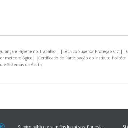
rança e Higiene no Trabalho | |Técnico Superior Proteção Civil| |Cre
 meteorológico| |Certificado de Participação do Instituto Politécnic
o e Sistemas de Alerta|
Serviço público e sem fins lucrativos. Por estas
S