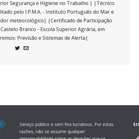
ior Segurança e Higiene no Trabalho | |Técnico
itado pelo I.P.M.A. - Instituto Português do Mar e
or meteorológico| |Certificado de Participação
e Castelo Branco - Escola Superior Agrária, em
tremos: Previsão e Sistemas de Alerta|
Serviço público e sem fins lucrativos. Por estas
S
razões, não se assume qualquer
responsabilidade sobre as decisões que se