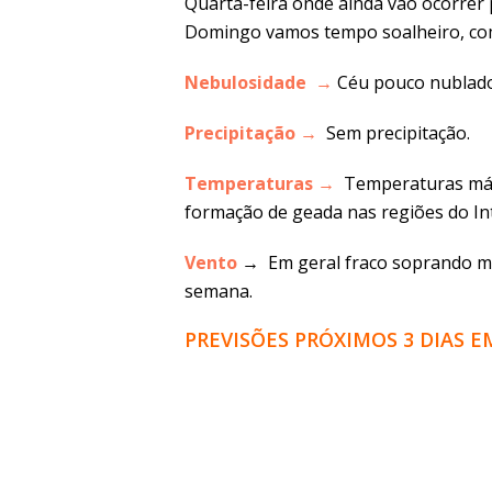
Quarta-feira onde ainda vão ocorrer 
Domingo vamos tempo soalheiro
, c
Nebulosidade →
Céu pouco nublado
Precipitação →
Sem precipitação.
Temperaturas →
Temperaturas máx
formação de geada nas regiões do Int
Vento
→ Em geral fraco soprando mo
semana.
PREVISÕES PRÓXIMOS 3 DIAS