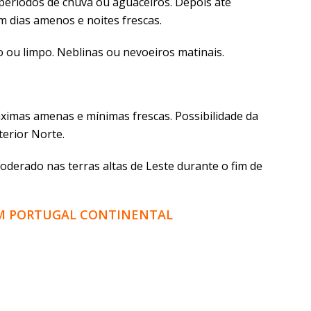
períodos de chuva ou aguaceiros. Depois até
om dias amenos e noites frescas.
 ou limpo. Neblinas ou nevoeiros matinais.
imas amenas e mínimas frescas. Possibilidade da
erior Norte.
derado nas terras altas de Leste durante o fim de
 EM PORTUGAL CONTINENTAL