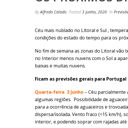
By
Alfredo Calado
Posted
3 Junho, 2020
In
Previsõ
Céu mais nublado no Litoral e Sul , temper
condições do estado do tempo para os próx
No fim de semana as zonas do Litoral vão t
no Interior menos nuvens com o Sol a apa
baixas e muitas nuvens.
Ficam as previsões gerais para Portugal
Quarta-feira 3 Junho
– Céu parcialmente 
algumas regiões. Possibilidade de aguaceiro
para a ocorrência de aguaceiros e trovoada
dispersa/isolada. Vento fraco (<15 km/h),
interior, e podendo soprar com rajadas até