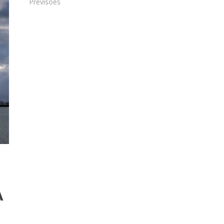
Previsões
A