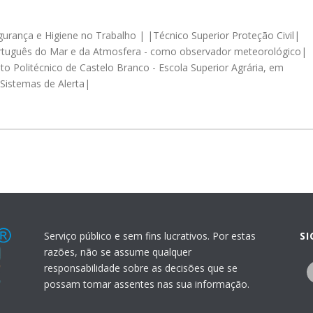
rança e Higiene no Trabalho | |Técnico Superior Proteção Civil|
 Português do Mar e da Atmosfera - como observador meteorológico|
uto Politécnico de Castelo Branco - Escola Superior Agrária, em
 Sistemas de Alerta|
Serviço público e sem fins lucrativos. Por estas
S
razões, não se assume qualquer
responsabilidade sobre as decisões que se
possam tomar assentes nas sua informação.