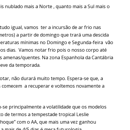
is nublado mais a Norte , quanto mais a Sul mais o
do igual, vamos ter a incursão de ar frio nas
etros) a partir de domingo que trará uma descida
peraturas mínimas no Domingo e Segunda-feira vão
os dias. Vamos notar frio pois o nosso corpo até
as amenas/quentes. Na zona Espanhola da Cantábria
neve da temporada.
tar, não durará muito tempo. Espera-se que, a
ras comecem a recuperar e voltemos novamente a
-se principalmente a volatilidade que os modelos
o de termos a tempestade tropical Leslie
“choque” com o AA, que mais uma vez ganhou
a mais de 4/5 dias é mera futurologia.