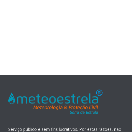
Serviço público e sem fins lucrativos. Por estas razões, não