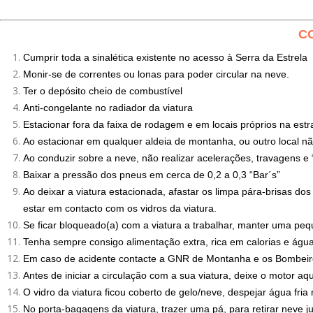
C
Cumprir toda a sinalética existente no acesso à Serra da Estrela
Monir-se de correntes ou lonas para poder circular na neve.
Ter o depósito cheio de combustível
Anti-congelante no radiador da viatura
Estacionar fora da faixa de rodagem e em locais próprios na estr
Ao estacionar em qualquer aldeia de montanha, ou outro local nã
Ao conduzir sobre a neve, não realizar acelerações, travagens e 
Baixar a pressão dos pneus em cerca de 0,2 a 0,3 “Bar´s”
Ao deixar a viatura estacionada, afastar os limpa pára-brisas dos 
estar em contacto com os vidros da viatura.
Se ficar bloqueado(a) com a viatura a trabalhar, manter uma peq
Tenha sempre consigo alimentação extra, rica em calorias e água
Em caso de acidente contacte a GNR de Montanha e os Bombeiro
Antes de iniciar a circulação com a sua viatura, deixe o motor a
O vidro da viatura ficou coberto de gelo/neve, despejar água fria 
No porta-bagagens da viatura, trazer uma pá, para retirar neve ju