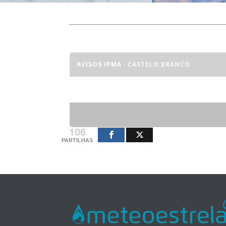
AVISOS IPMA
· CASTELO BRANCO
Sem avisos meteorológicos em vigor.
106
PARTILHAS