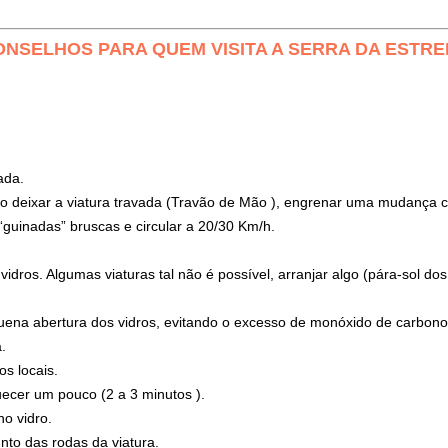
ONSELHOS PARA QUEM VISITA A SERRA DA ESTRE
ada.
o deixar a viatura travada (Travão de Mão ), engrenar uma mudança co
“guinadas” bruscas e circular a 20/30 Km/h.
vidros. Algumas viaturas tal não é possível, arranjar algo (pára-sol do
uena abertura dos vidros, evitando o excesso de monóxido de carbono n
.
s locais.
quecer um pouco (2 a 3 minutos ).
no vidro.
nto das rodas da viatura.